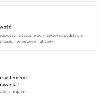
owość
ęgowość i wysyłaj je do klientów na podstawie
klepie internetowym Shopify.
ym systemem
?
kiwania
?
akcjonujące