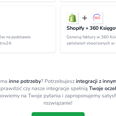
Shopify + 360 Księg
ntów na podstawie
Generuj faktury w 360 Ksi
trix24.
zamówień stworzonych w s
s ma
inne potrzeby
? Potrzebujesz
integracji z inn
prawdzić czy nasze integracje spełnią
Twoje ocze
powiemy na Twoje pytania i zaproponujemy satysf
rozwiązanie!